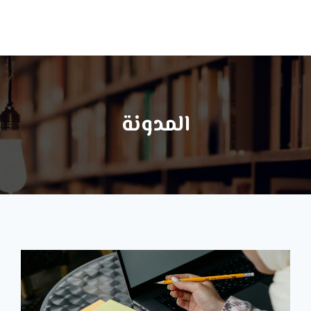
ا
المدونة