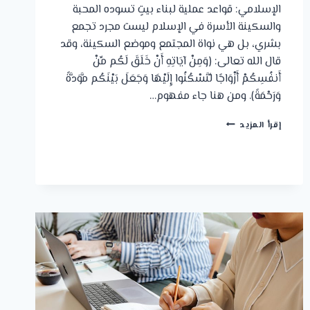
الإسلامي: قواعد عملية لبناء بيتٍ تسوده المحبة
والسكينة الأسرة في الإسلام ليست مجرد تجمع
بشري، بل هي نواة المجتمع وموضع السكينة، وقد
قال الله تعالى: ﴿وَمِنْ آيَاتِهِ أَنْ خَلَقَ لَكُم مِّنْ
أَنفُسِكُمْ أَزْوَاجًا لِّتَسْكُنُوا إِلَيْهَا وَجَعَلَ بَيْنَكُم مَّوَدَّةً
وَرَحْمَةً﴾. ومن هنا جاء مفهوم…
الميثاق
إقرأ المزيد
الأسري
الإسلامي:
قواعد
عملية
لبناء
بيتٍ
تسوده
المحبة
والسكينة