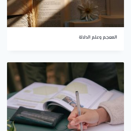
المعجم وعلم الدلالة