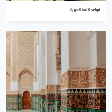
قواعد اللغة العربية