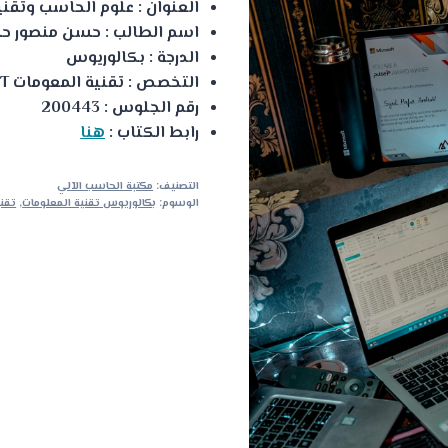
العنوان : علوم الحاسب وتقن
اسم الطالب : حسن منصور ح
الدرجة : بكالوريوس
التخصص : تقنية المعومات IT
رقم الجلوس : 200443
رابط الكتاب :
هنا
التصنيف:
مكتبة الحاسب الآلي
الوسوم:
بكالوريوس تقنية المعلومات
,
تقني